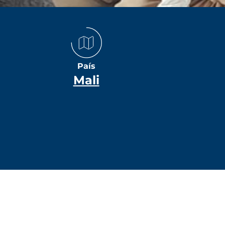
País
Mali