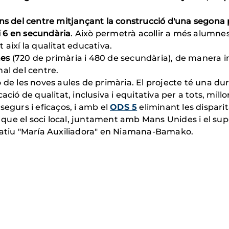
ions del centre mitjançant la construcció d'una segona p
i 6 en secundària
. Això permetrà acollir a més alumnes 
t així la qualitat educativa.
nes
(720 de primària i 480 de secundària), de manera 
nal del centre.
ió de les noves aules de primària. El projecte té una d
ió de qualitat, inclusiva i equitativa per a tots, mill
egurs i eficaços, i amb el
ODS 5
eliminant les dispari
 que el soci local, juntament amb Mans Unides i el sup
catiu "María Auxiliadora" en Niamana-Bamako.