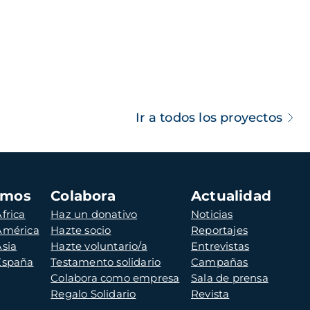
Ir a todos los proyectos
amos
Colabora
Actualidad
frica
Haz un donativo
Noticias
 América
Hazte socio
Reportajes
Asia
Hazte voluntario/a
Entrevistas
 España
Testamento solidario
Campañas
Colabora como empresa
Sala de prensa
Regalo Solidario
Revista