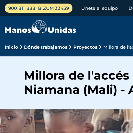
Pasar
Menú
900 811 888
BIZUM 33439
Únete al equipo
D
al
principal
contenido
principal
Ruta
Inicio
Dónde trabajamos
Proyectos
Millora de l
de
navegación
Millora de l'accés
Niamana (Mali) -