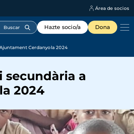
Área de socios
M
d
c
Menú
Hazte socio/a
Dona
d
de
us
destacados
cabecera
 - Ajuntament Cerdanyola 2024
 i secundària a
la 2024