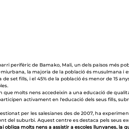
barri perifèric de Bamako, Mali, un dels països més po
urbana, la majoria de la població és musulmana i es de
e set fills, i el 45% de la població és menor de 15 any
les.
en que molts nens accedeixin a una educació de qualit
articipen activament en l'educació dels seus fills, subr
 gestionat per les salesianes des de 2007, ha experimen
 del suburbi. Aquest centre es destaca pels seus exc
pai obliga molts nens a assistir a escoles llunyanes, l