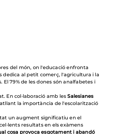
bres del món, on l'educació enfronta
dica al petit comerç, l'agricultura i la
s. El 79% de les dones són analfabetes i
at. En col·laboració amb les
Salesianes
atllant la importància de l'escolarització
tat un augment significatiu en el
el·lents resultats en els exàmens
a qual cosa provoca esgotament i abandó