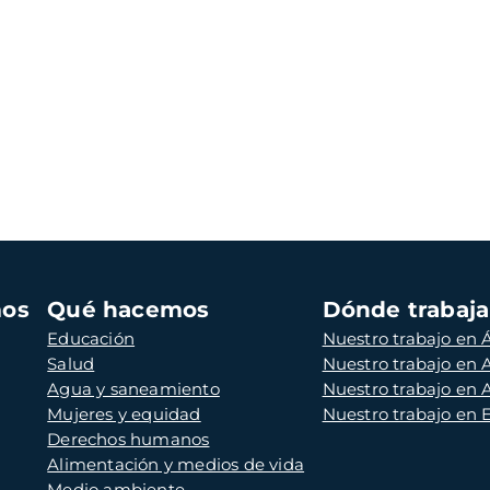
mos
Qué hacemos
Dónde trabaj
Educación
Nuestro trabajo en Á
Salud
Nuestro trabajo en
Agua y saneamiento
Nuestro trabajo en 
Mujeres y equidad
Nuestro trabajo en
Derechos humanos
Alimentación y medios de vida
Medio ambiente