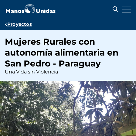
Pasar
al
contenido
principal
Ruta
Proyectos
de
Mujeres Rurales con
navegación
autonomía alimentaria en
San Pedro - Paraguay
Una Vida sin Violencia