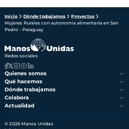
Ruta
Inicio
Dónde trabajamos
Proyectos
Mujeres Rurales con autonomía alimentaria en San
de
Pedro - Paraguay
navegación
Redes sociales
Navegación
Quienes somos
principal
Qué hacemos
Dónde trabajamos
Colabora
Actualidad
Información
© 2026 Manos Unidas
de