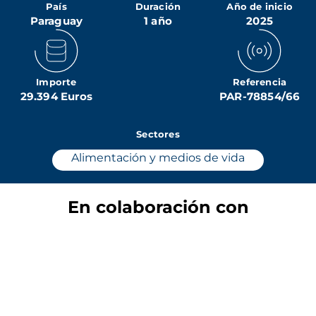
País
Duración
Año de inicio
Paraguay
1 año
2025
Importe
Referencia
29.394 Euros
PAR-78854/66
Sectores
Alimentación y medios de vida
En colaboración con