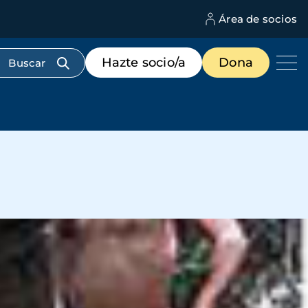
Área de socios
M
d
c
Menú
Hazte socio/a
Dona
d
de
us
destacados
cabecera