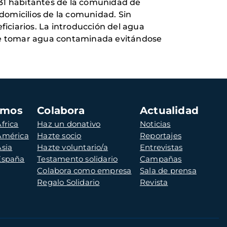
731 habitantes de la comunidad de
 domicilios de la comunidad. Sin
ficiarios. La introducción del agua
ar de tomar agua contaminada evitándose
amos
Colabora
Actualidad
frica
Haz un donativo
Noticias
 América
Hazte socio
Reportajes
Asia
Hazte voluntario/a
Entrevistas
 España
Testamento solidario
Campañas
Colabora como empresa
Sala de prensa
Regalo Solidario
Revista