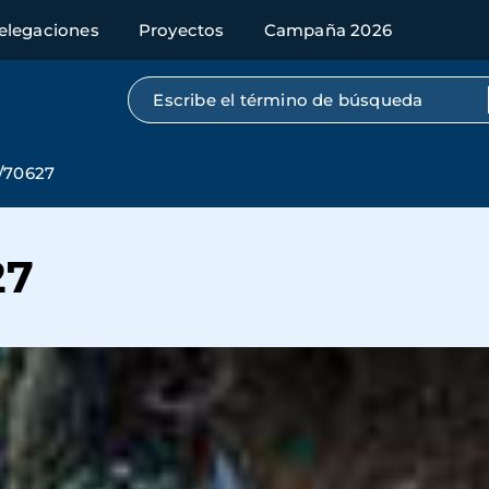
elegaciones
Proyectos
Campaña 2026
Búsqueda por texto completo
/70627
27