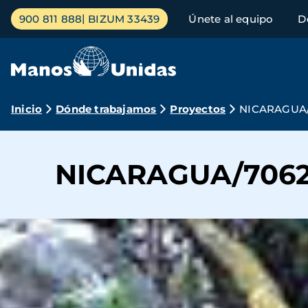
Pasar
Menú
900 811 888
BIZUM 33439
Únete al equipo
D
al
principal
contenido
principal
Ruta
Inicio
Dónde trabajamos
Proyectos
NICARAGUA
de
navegación
NICARAGUA/706