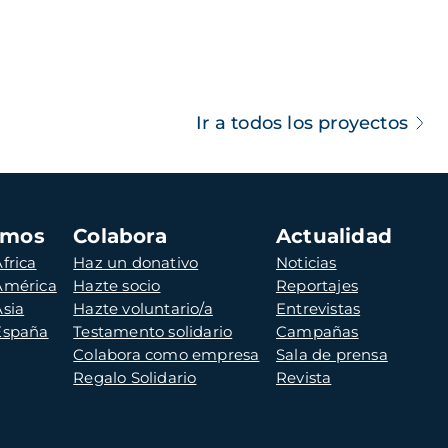
Ir a todos los proyectos
amos
Colabora
Actualidad
frica
Haz un donativo
Noticias
 América
Hazte socio
Reportajes
Asia
Hazte voluntario/a
Entrevistas
 España
Testamento solidario
Campañas
Colabora como empresa
Sala de prensa
Regalo Solidario
Revista