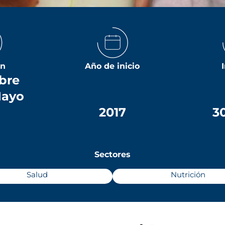
ón
Año de inicio
bre
Mayo
8
2017
3
Sectores
Salud
Nutrición