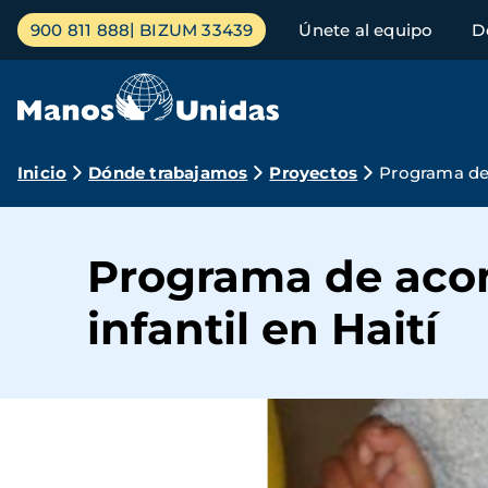
Pasar
Menú
900 811 888
BIZUM 33439
Únete al equipo
D
al
principal
contenido
principal
Ruta
Inicio
Dónde trabajamos
Proyectos
Programa de 
de
navegación
Programa de aco
infantil en Haití