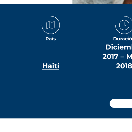
País
Duraci
Diciem
2017 – 
Haití
201