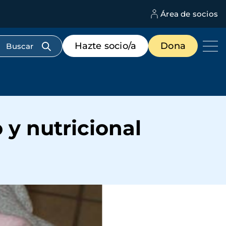
Área de socios
M
d
c
Menú
Hazte socio/a
Dona
d
de
us
destacados
cabecera
y nutricional