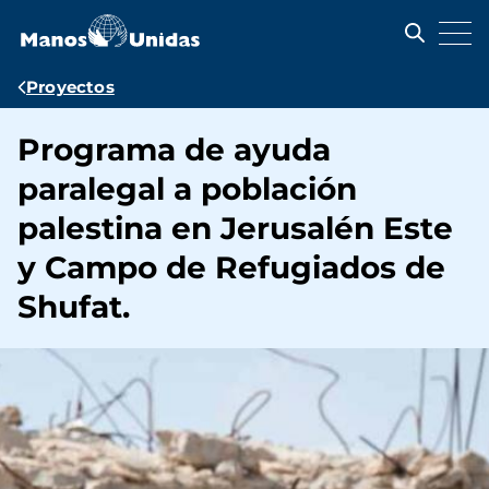
Pasar
al
contenido
principal
Ruta
Proyectos
de
Programa de ayuda
navegación
paralegal a población
palestina en Jerusalén Este
y Campo de Refugiados de
Shufat.