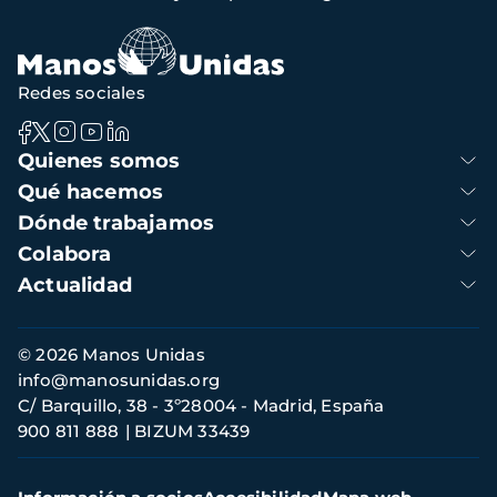
navegación
Redes sociales
Navegación
Quienes somos
principal
Qué hacemos
Dónde trabajamos
Colabora
Actualidad
Información
© 2026 Manos Unidas
de
info@manosunidas.org
contacto
C/ Barquillo, 38 - 3º28004 - Madrid, España
900 811 888
BIZUM 33439
Menú