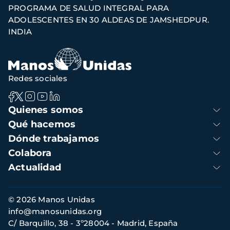
PROGRAMA DE SALUD INTEGRAL PARA
de
ADOLESCENTES EN 30 ALDEAS DE JAMSHEDPUR.
navegación
INDIA
Redes sociales
Navegación
Quienes somos
principal
Qué hacemos
Dónde trabajamos
Colabora
Actualidad
Información
© 2026 Manos Unidas
de
info@manosunidas.org
contacto
C/ Barquillo, 38 - 3º28004 - Madrid, España