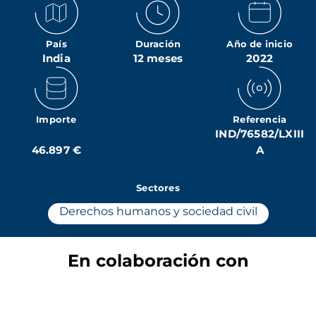
País
Duración
Año de inicio
India
12 meses
2022
Importe
Referencia
IND/76582/LXIII
46.897 €
A
Sectores
Derechos humanos y sociedad civil
En colaboración con