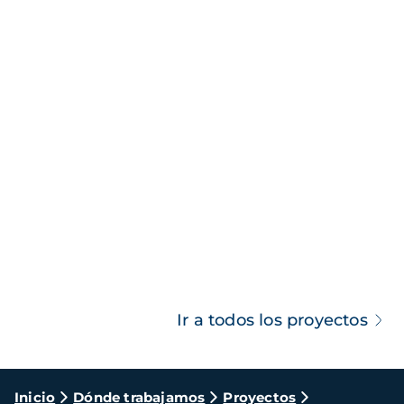
Ir a todos los proyectos
Ruta
Inicio
Dónde trabajamos
Proyectos