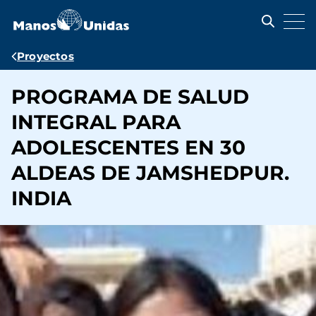
Pasar
al
contenido
principal
Ruta
Proyectos
de
PROGRAMA DE SALUD
navegación
INTEGRAL PARA
ADOLESCENTES EN 30
ALDEAS DE JAMSHEDPUR.
INDIA