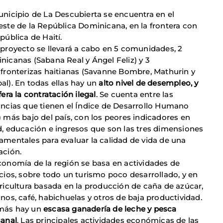
unicipio de La Descubierta se encuentra en el
este de la República Dominicana, en la frontera con
pública de Haití.
 proyecto se llevará a cabo en 5 comunidades, 2
nicanas (Sabana Real y Ángel Feliz) y 3
sfronterizas haitianas (Savanne Bombre, Mathurin y
al). En todas ellas hay un
alto nivel de desempleo, y
fera la contratación ilegal
. Se cuenta entre las
incias que tienen el Índice de Desarrollo Humano
) más bajo del país, con los peores indicadores en
d, educación e ingresos que son las tres dimensiones
amentales para evaluar la calidad de vida de una
ación.
conomía de la región se basa en actividades de
icios, sobre todo un turismo poco desarrollado, y en
gricultura basada en la producción de caña de azúcar,
anos, café, habichuelas y otros de baja productividad.
más hay un
escasa ganadería de leche y pesca
sanal
. Las principales actividades económicas de las