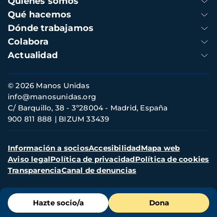
Quienes somos
principal
Qué hacemos
Dónde trabajamos
Colabora
Actualidad
Información
© 2026 Manos Unidas
de
info@manosunidas.org
contacto
C/ Barquillo, 38 - 3º28004 - Madrid, España
900 811 888
BIZUM 33439
Menú
Información a socios
Accesibilidad
Mapa web
secundario
Aviso legal
Política de privacidad
Política de cookies
Transparencia
Canal de denuncias
Menú
Hazte socio/a
Dona
de
destacados