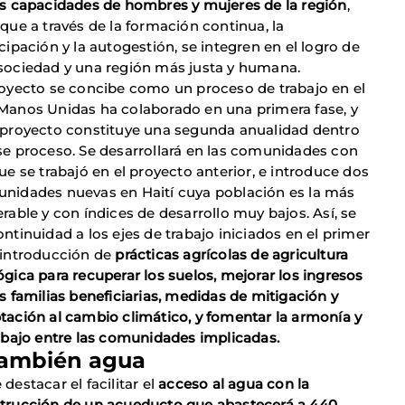
as capacidades de hombres y mujeres de la región
,
 que a través de la formación continua, la
cipación y la autogestión, se integren en el logro de
sociedad y una región más justa y humana.
royecto se concibe como un proceso de trabajo en el
Manos Unidas ha colaborado en una primera fase, y
 proyecto constituye una segunda anualidad dentro
se proceso. Se desarrollará en las comunidades con
ue se trabajó en el proyecto anterior, e introduce dos
nidades nuevas en Haití cuya población es la más
erable y con índices de desarrollo muy bajos. Así, se
ontinuidad a los ejes de trabajo iniciados en el primer
 introducción de
prácticas agrícolas de agricultura
ógica para recuperar los suelos, mejorar los ingresos
as familias beneficiarias, medidas de mitigación y
tación al cambio climático, y fomentar la armonía y
abajo entre las comunidades implicadas.
también agua
destacar el facilitar el
acceso al agua con la
trucción de un acueducto que abastecerá a 440