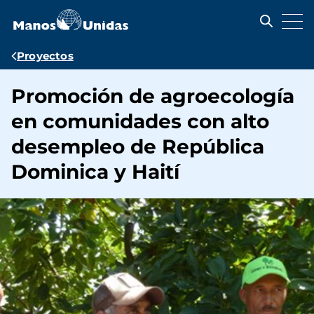
Pasar
al
contenido
principal
Ruta
Proyectos
de
Promoción de agroecología
navegación
en comunidades con alto
desempleo de República
Dominica y Haití