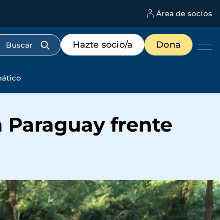
Área de socios
M
d
c
Menú
Hazte socio/a
Dona
d
de
us
destacados
cabecera
mático
n Paraguay frente