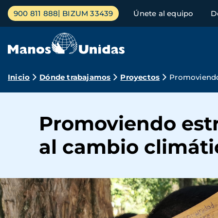
Pasar
Menú
900 811 888
BIZUM 33439
Únete al equipo
D
al
principal
contenido
principal
Ruta
Inicio
Dónde trabajamos
Proyectos
Promoviendo 
de
navegación
Promoviendo estra
al cambio climáti