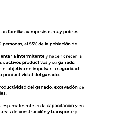
son
familias campesinas muy pobres
0 personas
, el
55%
de la
población
del
mentaria intermitente
y hacen crecer la
sus
activos productivos
y su
ganado.
n el
objetivo
de
impulsar
la
seguridad
a productividad del ganado.
productividad del ganado, excavación
de
jas.
s
, especialmente en la
capacitación
y en
tareas de
construcción
y
transporte
y