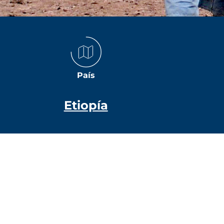
País
Etiopía