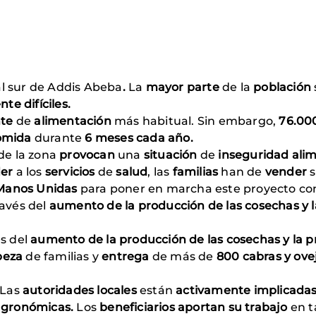
al sur de Addis Abeba
.
La
mayor parte
de la
población
e difíciles.
nte
de
alimentación
más habitual. Sin embargo,
76.00
omida
durante
6 meses cada año.
 de la zona
provocan
una
situación
de
inseguridad ali
der
a los
servicios
de
salud
, las
familias
han de
vender
Manos Unidas
para poner en marcha este proyecto co
ravés del
aumento de la producción de las cosechas y l
s del
aumento de la producción de las cosechas y la 
abeza
de familias y
entrega
de más de
800 cabras y ove
Las
autoridades locales
están
activamente implicada
agronómicas.
Los
beneficiarios aportan su trabajo
en 