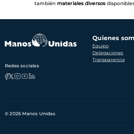
también
materiales diversos
disponible
Navegación
Quienes so
principal
Equipo
Delegaciones
Transparencia
Redes sociales
Información
© 2026 Manos Unidas
de
contacto