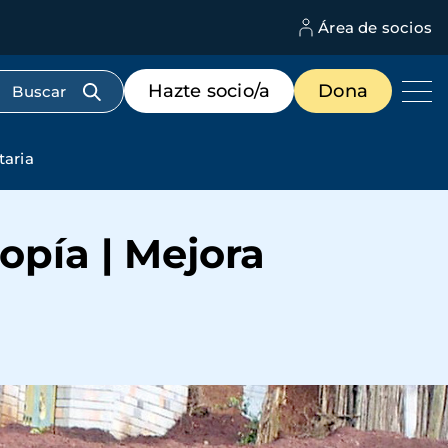
Área de socios
M
d
c
Menú
Hazte socio/a
Dona
d
de
us
destacados
cabecera
taria
opía | Mejora