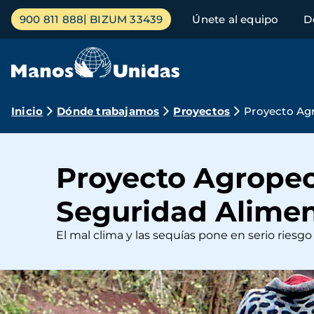
Pasar
Menú
900 811 888
BIZUM 33439
Únete al equipo
D
al
principal
contenido
principal
Ruta
Inicio
Dónde trabajamos
Proyectos
Proyecto Agr
de
navegación
Proyecto Agropecu
Seguridad Alimen
El mal clima y las sequías pone en serio riesgo