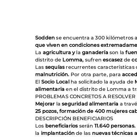
Sodden
se encuentra a
300 kilómetros
que viven en condiciones extremadament
La
agricultura y
la
ganadería
son la
fue
distrito de
Lomma,
sufren
escasez
de
c
Las
sequías
recurrentes características
malnutrición.
Por otra parte, para
acce
El
Socio Local
ha solicitado la ayuda de
alimentaria
en el distrito de Lomma a t
PROBLEMAS
CONCRETOS A RESOLVER
Mejorar
la
seguridad alimentaria
a travé
25 pozos, formación de 400 mujeres c
DESCRIPCIÓN
BENEFICIARIOS
Los
beneficiarios
serán
11.640 personas.
la
implantación
de las
nuevas técnicas 