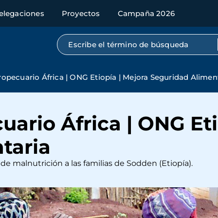
elegaciones
Proyectos
Campaña 2026
Búsqueda por texto completo
opecuario África | ONG Etiopía | Mejora Seguridad Alimen
ario África | ONG Eti
taria
 de malnutrición a las familias de Sodden (Etiopía).