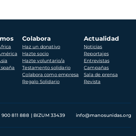
amos
Colabora
Actualidad
frica
Haz un donativo
Noticias
 América
Hazte socio
Reportajes
Asia
Hazte voluntario/a
Entrevistas
 España
Testamento solidario
Campañas
Colabora como empresa
Sala de prensa
Regalo Solidario
Revista
900 811 888
BIZUM 33439
info@manosunidas.org