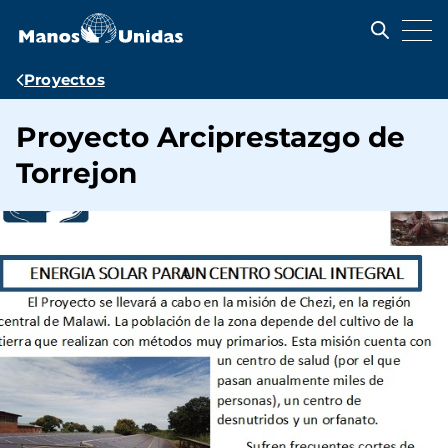
Pasar
al
contenido
principal
Ruta
Proyectos
de
Proyecto Arciprestazgo de
navegación
Torrejon