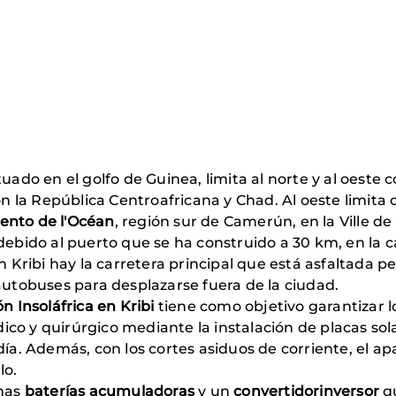
ituado en el golfo de Guinea, limita al norte y al oeste
con la República Centroafricana y Chad. Al oeste limita
nto de l'Océan
, región sur de Camerún, en la Ville de
 debido al puerto que se ha construido a 30 km, en l
n Kribi hay la carretera principal que está asfaltada pe
 autobuses para desplazarse fuera de la ciudad.
n Insoláfrica en Kribi
tiene como objetivo garantizar los
co y quirúrgico mediante la instalación de placas sola
día. Además, con los cortes asiduos de corriente, el ap
lo.
nas
baterías acumuladoras
y un
convertidor­inversor
q