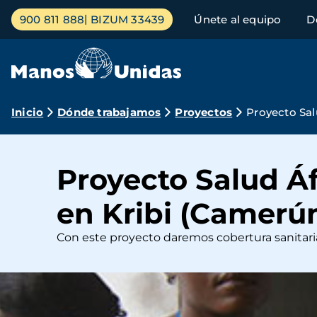
Pasar
Menú
900 811 888
BIZUM 33439
Únete al equipo
D
al
principal
contenido
principal
Ruta
Inicio
Dónde trabajamos
Proyectos
Proyecto Sal
de
navegación
Proyecto Salud Áf
en Kribi (Camerú
Con este proyecto daremos cobertura sanitaria