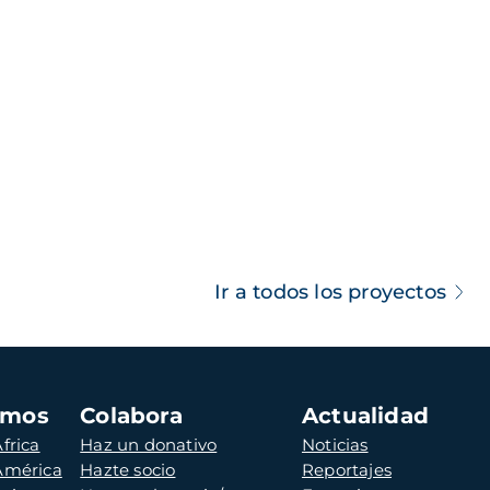
Ir a todos los proyectos
amos
Colabora
Actualidad
frica
Haz un donativo
Noticias
 América
Hazte socio
Reportajes