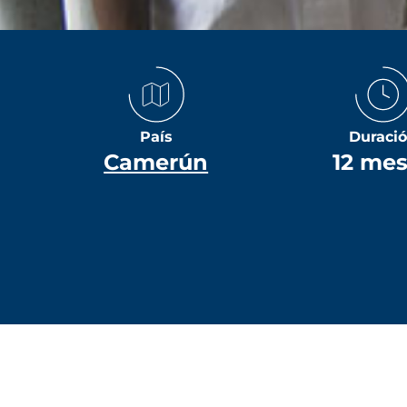
País
Duraci
Camerún
12 me