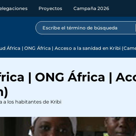
elegaciones
Proyectos
Campaña 2026
Búsqueda por texto completo
ud África | ONG África | Acceso a la sanidad en Kribi (Cam
rica | ONG África | Ac
n)
 a los habitantes de Kribi