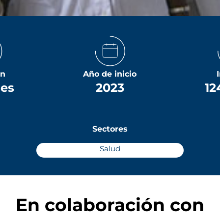
ón
Año de inicio
ses
2023
12
Sectores
Salud
En colaboración con