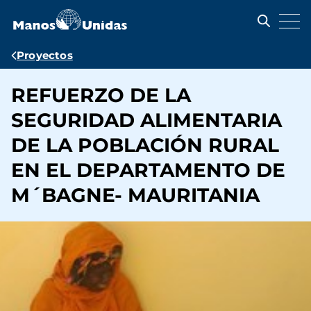
Pasar
al
contenido
principal
Ruta
Proyectos
de
REFUERZO DE LA
navegación
SEGURIDAD ALIMENTARIA
DE LA POBLACIÓN RURAL
EN EL DEPARTAMENTO DE
M´BAGNE- MAURITANIA