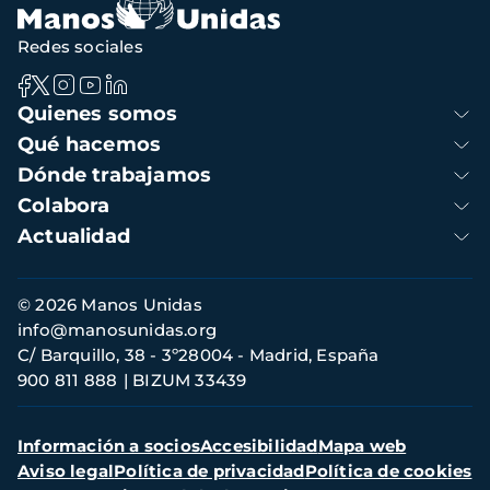
Redes sociales
Navegación
Quienes somos
principal
Qué hacemos
Dónde trabajamos
Colabora
Actualidad
Información
© 2026 Manos Unidas
de
info@manosunidas.org
contacto
C/ Barquillo, 38 - 3º28004 - Madrid, España
900 811 888
BIZUM 33439
Menú
Información a socios
Accesibilidad
Mapa web
secundario
Aviso legal
Política de privacidad
Política de cookies