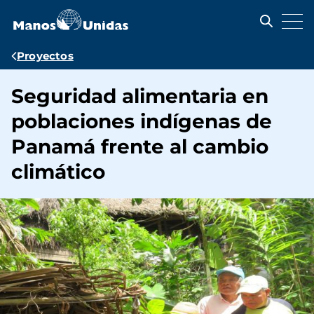
Pasar
al
contenido
principal
Ruta
Proyectos
de
Seguridad alimentaria en
navegación
poblaciones indígenas de
Panamá frente al cambio
climático