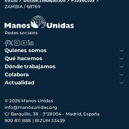
Ruta
ZAMBIA / 68769
de
navegación
Redes sociales
Navegación
Quienes somos
principal
Qué hacemos
Dónde trabajamos
Colabora
Actualidad
Información
© 2026 Manos Unidas
de
info@manosunidas.org
contacto
C/ Barquillo, 38 - 3º28004 - Madrid, España
900 811 888
BIZUM 33439