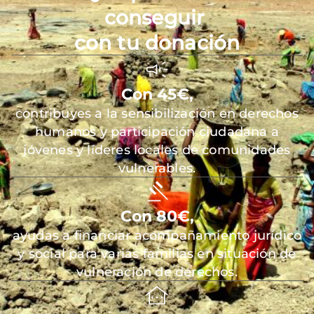
conseguir
con tu donación
Con 45€,
contribuyes a la sensibilización en derechos
humanos y participación ciudadana a
jóvenes y líderes locales de comunidades
vulnerables.
Con 80€,
ayudas a financiar acompañamiento jurídico
y social para varias familias en situación de
vulneración de derechos.