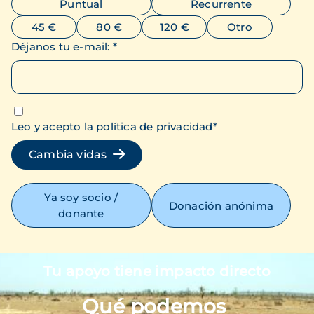
Puntual
Recurrente
45 €
80 €
120 €
Otro
Déjanos tu e-mail
:
*
Leo y acepto la política de privacidad
*
Cambia vidas
Ya soy socio /
Donación anónima
donante
Tu apoyo tiene impacto directo
Imagen
Qué podemos