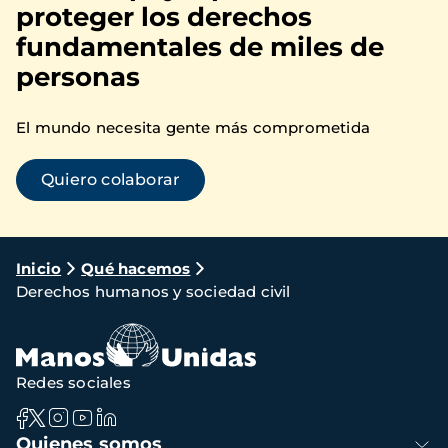
proteger los derechos
fundamentales de miles de
personas
El mundo necesita gente más comprometida
Quiero colaborar
Ruta
Inicio
Qué hacemos
Derechos humanos y sociedad civil
de
navegación
Redes sociales
Navegación
Quienes somos