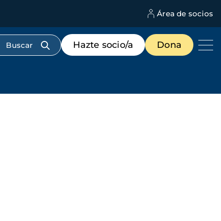
Área de socios
M
d
c
Menú
Hazte socio/a
Dona
d
de
us
destacados
cabecera