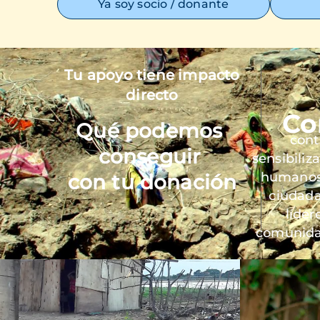
Ya soy socio / donante
Tu apoyo tiene impacto
Imagen
directo
Co
Qué podemos
cont
conseguir
sensibiliz
humanos 
con tu donación
ciudada
líder
comunida