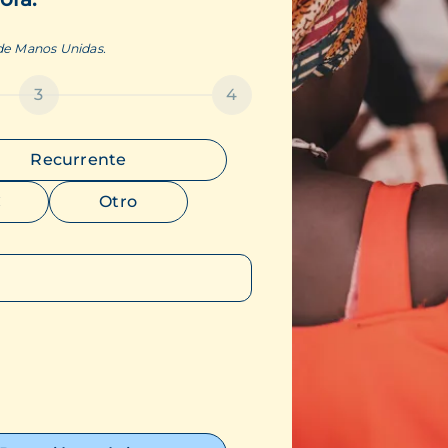
 de Manos Unidas.
3
4
Recurrente
€
Otro