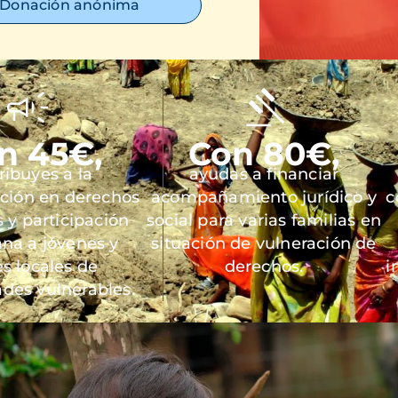
Donación anónima
n 45€,
Con 80€,
ribuyes a la
ayudas a financiar
ación en derechos
acompañamiento jurídico y
c
y participación
social para varias familias en
na a jóvenes y
situación de vulneración de
es locales de
derechos.
i
des vulnerables.