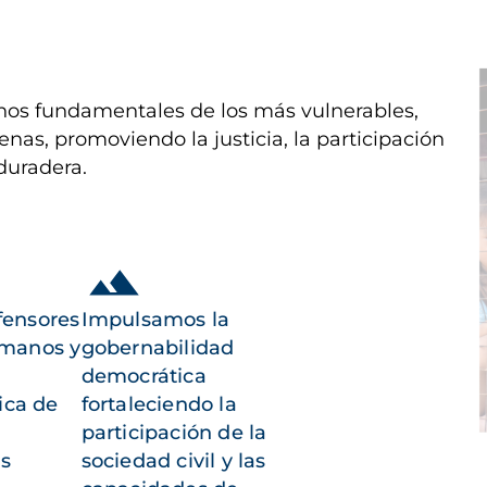
I
os fundamentales de los más vulnerables,
enas, promoviendo la justicia, la participación
duradera.
fensores
Impulsamos la
umanos y
gobernabilidad
democrática
ica de
fortaleciendo la
participación de la
as
sociedad civil y las