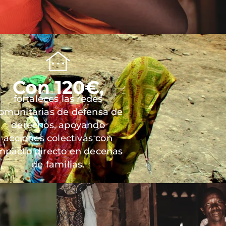
Con 120€,
fortaleces las redes
omunitarias de defensa de
derechos, apoyando
acciones colectivas con
mpacto directo en decenas
de familias.