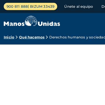
Pasar
Menú
900 811 888
BIZUM 33439
Únete al equipo
D
al
principal
contenido
principal
Ruta
Inicio
Qué hacemos
Derechos humanos y sociedad 
de
Manos
navegación
Unidas
por
los
derechos