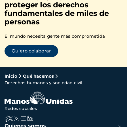
proteger los derechos
fundamentales de miles de
personas
El mundo necesita gente más comprometida
Quiero colaborar
Ruta
Inicio
Qué hacemos
Derechos humanos y sociedad civil
de
navegación
Redes sociales
Navegación
Quienes somos