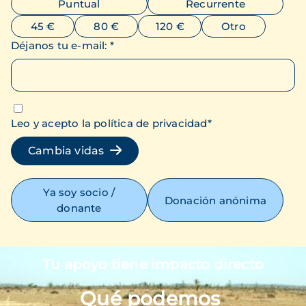
Puntual
Recurrente
45 €
80 €
120 €
Otro
Déjanos tu e-mail
:
*
Leo y acepto la política de privacidad
*
Cambia vidas
Ya soy socio /
Donación anónima
donante
Tu apoyo tiene impacto directo
Imagen
Qué podemos