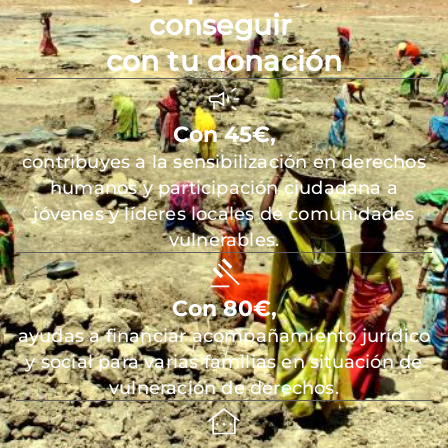
conseguir
con tu donación
Con 45€,
contribuyes a la sensibilización en derechos
humanos y participación ciudadana a
jóvenes y líderes locales de comunidades
vulnerables.
Con 80€,
ayudas a financiar acompañamiento jurídico
y social para varias familias en situación de
vulneración de derechos.