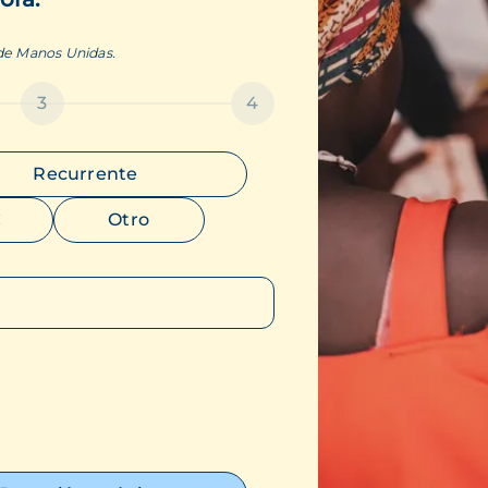
 de Manos Unidas.
3
4
Recurrente
€
Otro