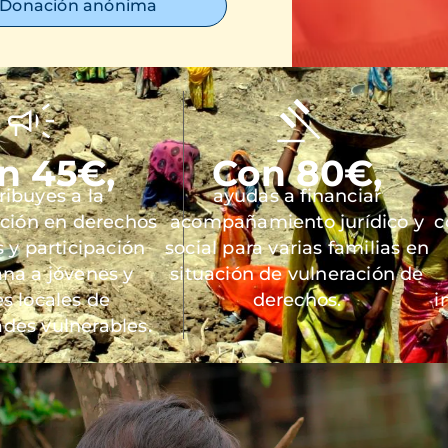
Donación anónima
n 45€,
Con 80€,
ribuyes a la
ayudas a financiar
ación en derechos
acompañamiento jurídico y
c
y participación
social para varias familias en
na a jóvenes y
situación de vulneración de
es locales de
derechos.
i
des vulnerables.