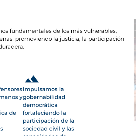
I
os fundamentales de los más vulnerables,
enas, promoviendo la justicia, la participación
duradera.
fensores
Impulsamos la
umanos y
gobernabilidad
democrática
ica de
fortaleciendo la
participación de la
as
sociedad civil y las