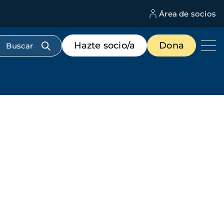
Área de socios
M
d
c
Menú
Hazte socio/a
Dona
d
de
us
destacados
cabecera