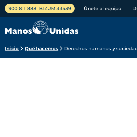
Pasar
Menú
900 811 888
BIZUM 33439
Únete al equipo
D
al
principal
contenido
principal
Ruta
Inicio
Qué hacemos
Derechos humanos y sociedad 
de
Manos
navegación
Unidas
por
los
derechos