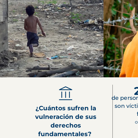
de perso
son víct
¿Cuántos sufren la
vulneración de sus
O
derechos
fundamentales?