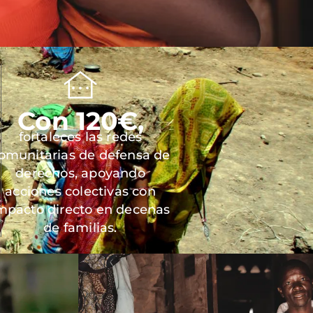
Con 120€,
fortaleces las redes
omunitarias de defensa de
derechos, apoyando
acciones colectivas con
mpacto directo en decenas
de familias.