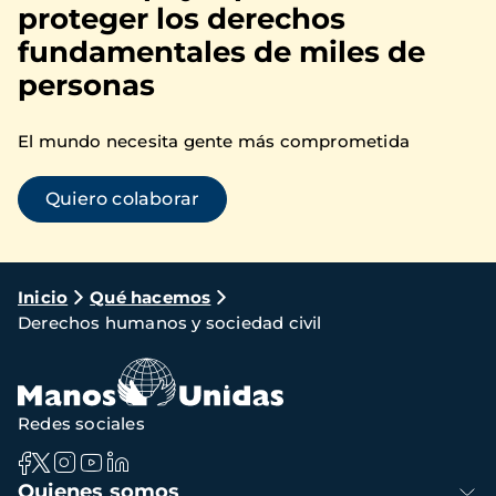
proteger los derechos
fundamentales de miles de
personas
El mundo necesita gente más comprometida
Quiero colaborar
Ruta
Inicio
Qué hacemos
Derechos humanos y sociedad civil
de
navegación
Redes sociales
Navegación
Quienes somos