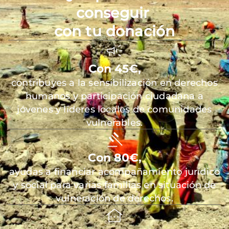
conseguir
con tu donación
Con 45€,
contribuyes a la sensibilización en derechos
humanos y participación ciudadana a
jóvenes y líderes locales de comunidades
vulnerables.
Con 80€,
ayudas a financiar acompañamiento jurídico
y social para varias familias en situación de
vulneración de derechos.