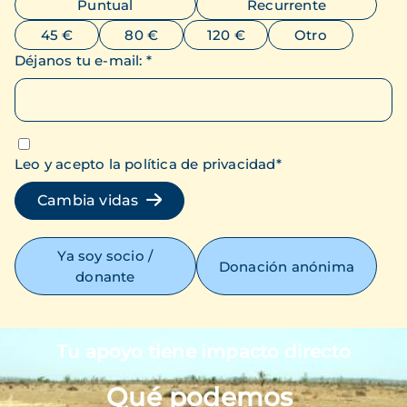
Puntual
Recurrente
45 €
80 €
120 €
Otro
Déjanos tu e-mail
:
*
Leo y acepto la política de privacidad
*
Cambia vidas
Ya soy socio /
Donación anónima
donante
Tu apoyo tiene impacto directo
Imagen
Qué podemos