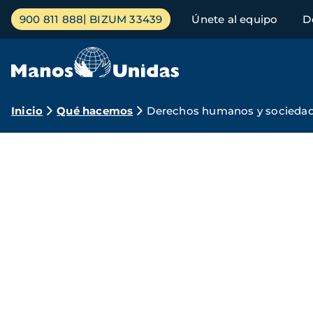
Pasar
Menú
900 811 888
BIZUM 33439
Únete al equipo
D
al
principal
contenido
principal
Ruta
Inicio
Qué hacemos
Derechos humanos y sociedad 
de
Manos
navegación
Unidas
por
los
derechos