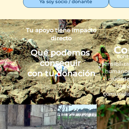
Ya soy socio / donante
Tu apoyo tiene impacto
Imagen
directo
Co
Qué podemos
cont
conseguir
sensibiliz
humanos 
con tu donación
ciudada
líder
comunida