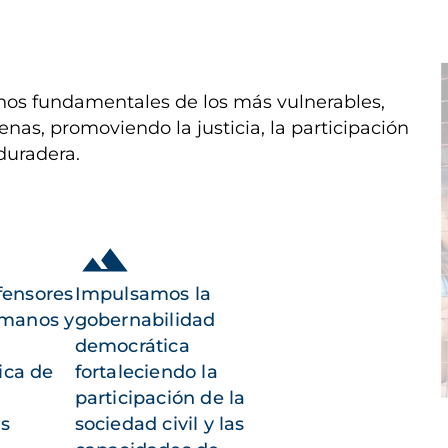
I
os fundamentales de los más vulnerables,
enas, promoviendo la justicia, la participación
duradera.
fensores
Impulsamos la
umanos y
gobernabilidad
democrática
ica de
fortaleciendo la
participación de la
as
sociedad civil y las