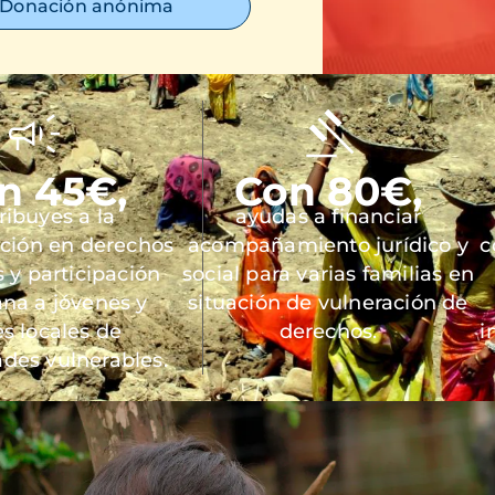
Donación anónima
n 45€,
Con 80€,
ribuyes a la
ayudas a financiar
ación en derechos
acompañamiento jurídico y
c
y participación
social para varias familias en
na a jóvenes y
situación de vulneración de
es locales de
derechos.
i
des vulnerables.