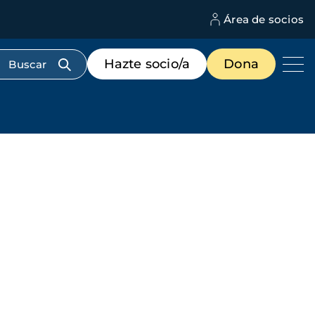
Área de socios
M
d
c
Menú
Hazte socio/a
Dona
d
de
us
destacados
cabecera