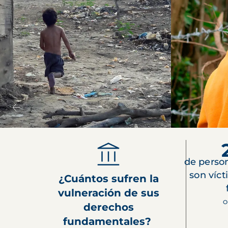
de perso
son víct
¿Cuántos sufren la
vulneración de sus
O
derechos
fundamentales?