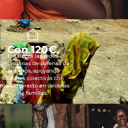
Con 120€,
fortaleces las redes
omunitarias de defensa de
derechos, apoyando
acciones colectivas con
mpacto directo en decenas
de familias.