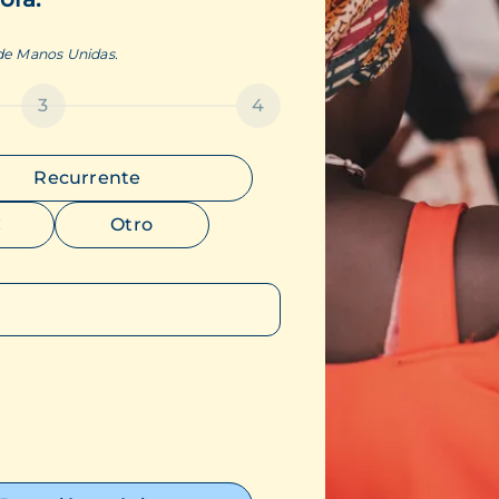
 de Manos Unidas.
3
4
Recurrente
€
Otro