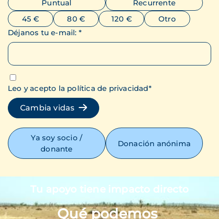
Puntual
Recurrente
45 €
80 €
120 €
Otro
Déjanos tu e-mail
:
*
Leo y acepto la política de privacidad
*
Cambia vidas
Ya soy socio /
Donación anónima
donante
Tu apoyo tiene impacto directo
Imagen
Qué podemos