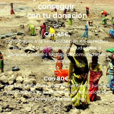
conseguir
con tu donación
Con 45€,
contribuyes a la sensibilización en derechos
humanos y participación ciudadana a
jóvenes y líderes locales de comunidades
vulnerables.
Con 80€,
ayudas a financiar acompañamiento jurídico
y social para varias familias en situación de
vulneración de derechos.