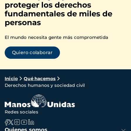
proteger los derechos
fundamentales de miles de
personas
El mundo necesita gente más comprometida
Quiero colaborar
Ruta
Inicio
Qué hacemos
Derechos humanos y sociedad civil
de
navegación
Redes sociales
Navegación
Quienes somos