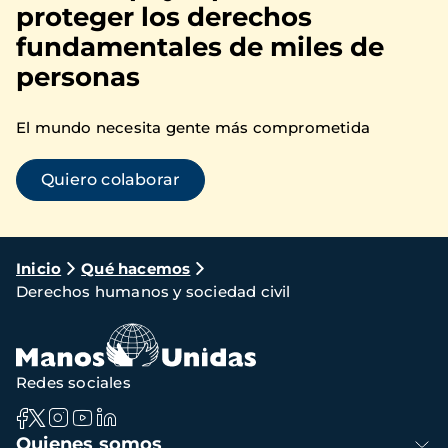
proteger los derechos
fundamentales de miles de
personas
El mundo necesita gente más comprometida
Quiero colaborar
Ruta
Inicio
Qué hacemos
Derechos humanos y sociedad civil
de
navegación
Redes sociales
Navegación
Quienes somos