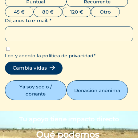
Puntual
Recurrente
45 €
80 €
120 €
Otro
Déjanos tu e-mail
:
*
Leo y acepto la política de privacidad
*
Cambia vidas
Ya soy socio /
Donación anónima
donante
Tu apoyo tiene impacto directo
Imagen
Qué podemos