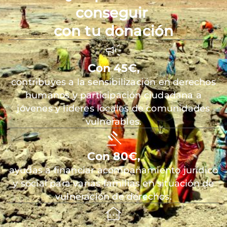
conseguir
con tu donación
Con 45€,
contribuyes a la sensibilización en derechos
humanos y participación ciudadana a
jóvenes y líderes locales de comunidades
vulnerables.
Con 80€,
ayudas a financiar acompañamiento jurídico
y social para varias familias en situación de
vulneración de derechos.