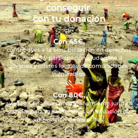
conseguir
con tu donación
Con 45€,
contribuyes a la sensibilización en derechos
humanos y participación ciudadana a
jóvenes y líderes locales de comunidades
vulnerables.
Con 80€,
ayudas a financiar acompañamiento jurídico
y social para varias familias en situación de
vulneración de derechos.