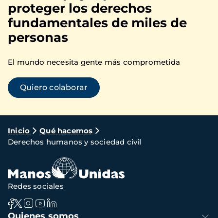
proteger los derechos
fundamentales de miles de
personas
El mundo necesita gente más comprometida
Quiero colaborar
Ruta
Inicio
Qué hacemos
Derechos humanos y sociedad civil
de
navegación
Redes sociales
Navegación
Quienes somos