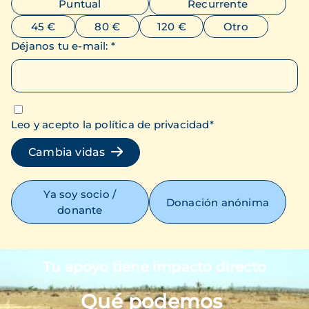
Puntual
Recurrente
45 €
80 €
120 €
Otro
Déjanos tu e-mail
:
*
Leo y acepto la política de privacidad
*
Cambia vidas
Ya soy socio /
Donación anónima
donante
Tu apoyo tiene impacto directo
Imagen
Qué podemos