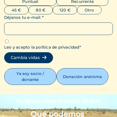
Puntual
Recurrente
45 €
80 €
120 €
Otro
Déjanos tu e-mail
:
*
Leo y acepto la política de privacidad
*
Cambia vidas
Ya soy socio /
Donación anónima
donante
Tu apoyo tiene impacto directo
Imagen
Qué podemos