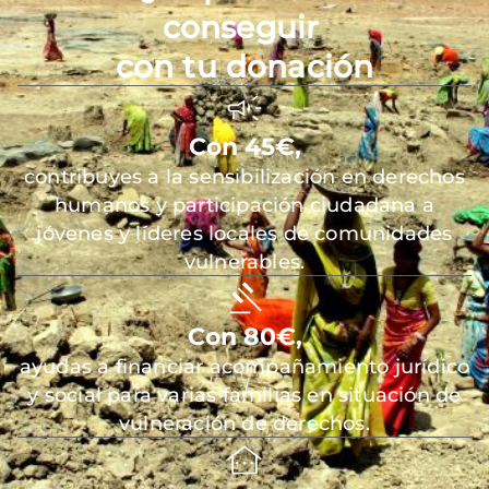
conseguir
con tu donación
Con 45€,
contribuyes a la sensibilización en derechos
humanos y participación ciudadana a
jóvenes y líderes locales de comunidades
vulnerables.
Con 80€,
ayudas a financiar acompañamiento jurídico
y social para varias familias en situación de
vulneración de derechos.