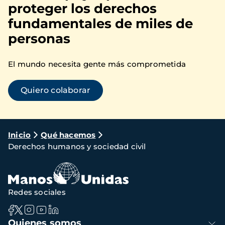
proteger los derechos
fundamentales de miles de
personas
El mundo necesita gente más comprometida
Quiero colaborar
Ruta
Inicio
Qué hacemos
Derechos humanos y sociedad civil
de
navegación
Redes sociales
Navegación
Quienes somos