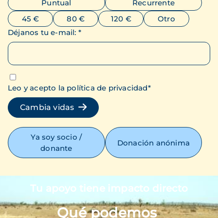
Puntual
Recurrente
45 €
80 €
120 €
Otro
Déjanos tu e-mail
:
*
Leo y acepto la política de privacidad
*
Cambia vidas
Ya soy socio /
Donación anónima
donante
Tu apoyo tiene impacto directo
Imagen
Qué podemos