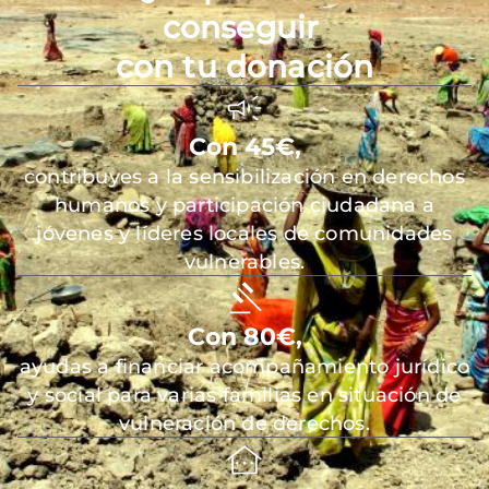
conseguir
con tu donación
Con 45€,
contribuyes a la sensibilización en derechos
humanos y participación ciudadana a
jóvenes y líderes locales de comunidades
vulnerables.
Con 80€,
ayudas a financiar acompañamiento jurídico
y social para varias familias en situación de
vulneración de derechos.