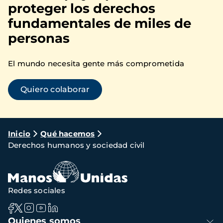
proteger los derechos
fundamentales de miles de
personas
El mundo necesita gente más comprometida
Quiero colaborar
Ruta
Inicio
Qué hacemos
Derechos humanos y sociedad civil
de
navegación
Redes sociales
Navegación
Quienes somos