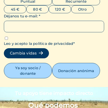
Puntual
Recurrente
45 €
80 €
120 €
Otro
Déjanos tu e-mail
:
*
Leo y acepto la política de privacidad
*
Cambia vidas
Ya soy socio /
Donación anónima
donante
Tu apoyo tiene impacto directo
Imagen
Qué podemos