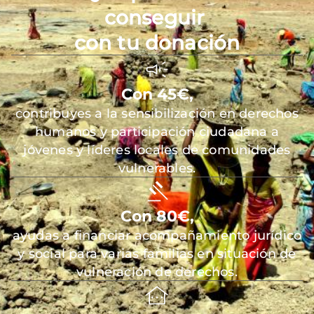
conseguir
con tu donación
Con 45€,
contribuyes a la sensibilización en derechos
humanos y participación ciudadana a
jóvenes y líderes locales de comunidades
vulnerables.
Con 80€,
ayudas a financiar acompañamiento jurídico
y social para varias familias en situación de
vulneración de derechos.