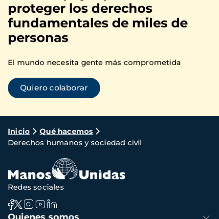
proteger los derechos
fundamentales de miles de
personas
El mundo necesita gente más comprometida
Quiero colaborar
Ruta
Inicio
Qué hacemos
Derechos humanos y sociedad civil
de
navegación
Redes sociales
Navegación
Quienes somos