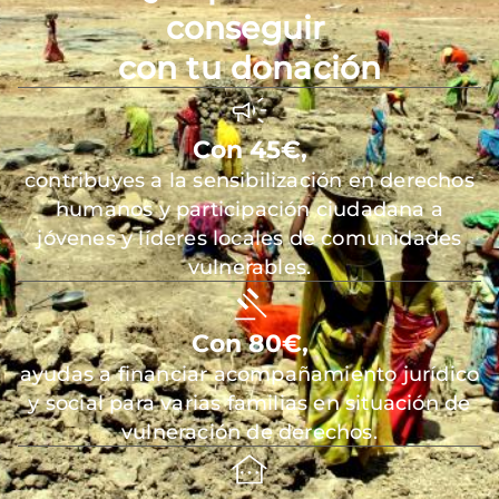
conseguir
con tu donación
Con 45€,
contribuyes a la sensibilización en derechos
humanos y participación ciudadana a
jóvenes y líderes locales de comunidades
vulnerables.
Con 80€,
ayudas a financiar acompañamiento jurídico
y social para varias familias en situación de
vulneración de derechos.