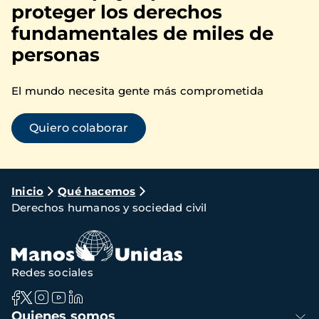
proteger los derechos
fundamentales de miles de
personas
El mundo necesita gente más comprometida
Quiero colaborar
Ruta
Inicio
Qué hacemos
Derechos humanos y sociedad civil
de
navegación
Redes sociales
Navegación
Quienes somos