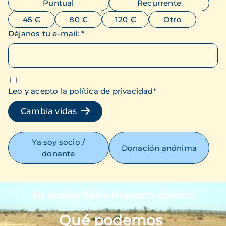
Puntual
Recurrente
45 €
80 €
120 €
Otro
Déjanos tu e-mail
:
*
Leo y acepto la política de privacidad
*
Cambia vidas
Ya soy socio /
Donación anónima
donante
Tu apoyo tiene impacto directo
Imagen
Qué podemos