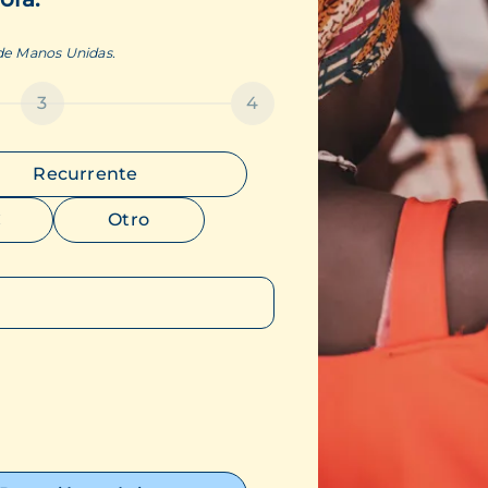
 de Manos Unidas.
3
4
Recurrente
€
Otro