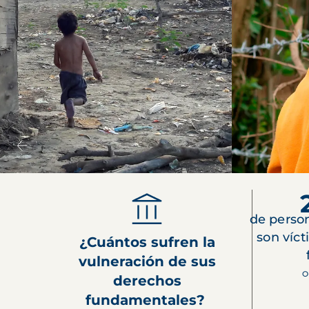
de perso
son víct
¿Cuántos sufren la
vulneración de sus
O
derechos
fundamentales?