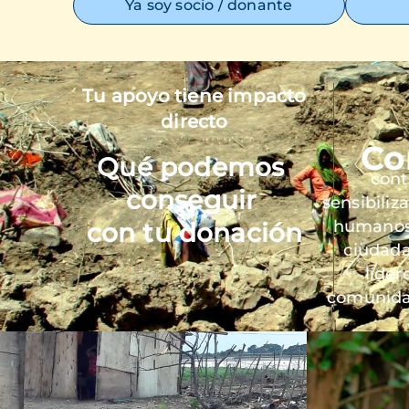
Ya soy socio / donante
Tu apoyo tiene impacto
Imagen
directo
Co
Qué podemos
cont
conseguir
sensibiliz
humanos 
con tu donación
ciudada
líder
comunida