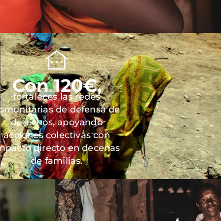
Con 120€,
fortaleces las redes
omunitarias de defensa de
derechos, apoyando
acciones colectivas con
mpacto directo en decenas
de familias.