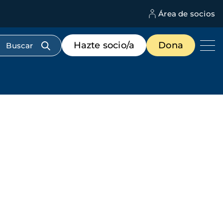
Área de socios
M
d
c
Menú
Hazte socio/a
Dona
d
de
us
destacados
cabecera