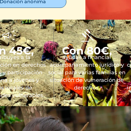
Donación anónima
n 45€,
Con 80€,
ribuyes a la
ayudas a financiar
ación en derechos
acompañamiento jurídico y
c
y participación
social para varias familias en
na a jóvenes y
situación de vulneración de
es locales de
derechos.
i
des vulnerables.