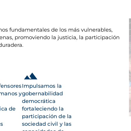
I
os fundamentales de los más vulnerables,
enas, promoviendo la justicia, la participación
duradera.
fensores
Impulsamos la
umanos y
gobernabilidad
democrática
ica de
fortaleciendo la
participación de la
as
sociedad civil y las