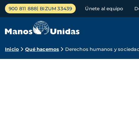
Pasar
Menú
900 811 888
BIZUM 33439
Únete al equipo
D
al
principal
contenido
principal
Ruta
Inicio
Qué hacemos
Derechos humanos y sociedad 
de
Manos
navegación
Unidas
por
los
derechos