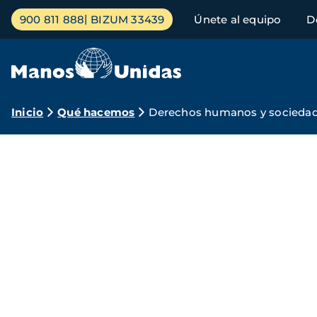
Pasar
Menú
900 811 888
BIZUM 33439
Únete al equipo
D
al
principal
contenido
principal
Ruta
Inicio
Qué hacemos
Derechos humanos y sociedad 
de
Manos
navegación
Unidas
por
los
derechos