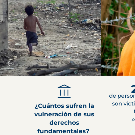
de perso
son víct
¿Cuántos sufren la
vulneración de sus
O
derechos
fundamentales?