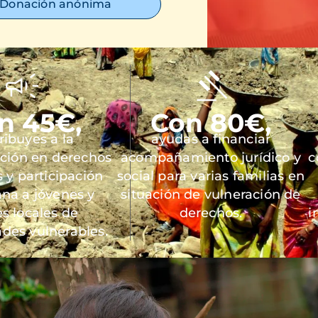
Donación anónima
n 45€,
Con 80€,
ribuyes a la
ayudas a financiar
ación en derechos
acompañamiento jurídico y
c
y participación
social para varias familias en
na a jóvenes y
situación de vulneración de
es locales de
derechos.
i
des vulnerables.