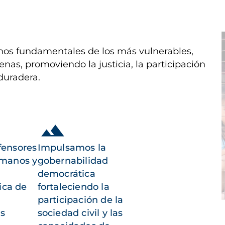
I
os fundamentales de los más vulnerables,
enas, promoviendo la justicia, la participación
duradera.
fensores
Impulsamos la
umanos y
gobernabilidad
democrática
ica de
fortaleciendo la
participación de la
as
sociedad civil y las