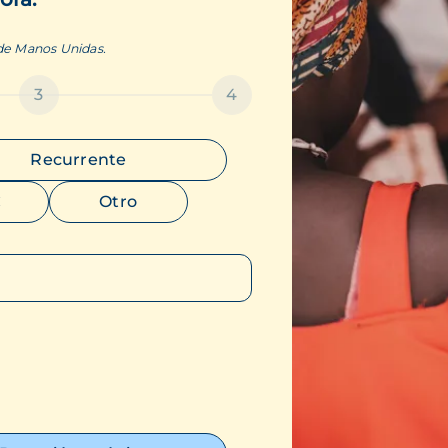
 de Manos Unidas.
3
4
Recurrente
€
Otro