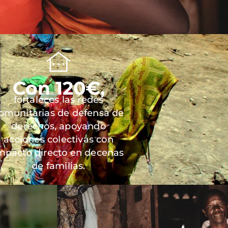
Con 120€,
fortaleces las redes
omunitarias de defensa de
derechos, apoyando
acciones colectivas con
mpacto directo en decenas
de familias.