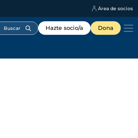
Área de socios
M
d
c
Menú
Hazte socio/a
Dona
d
de
us
destacados
cabecera