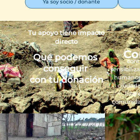
Ya soy socio / donante
Tu apoyo tiene impacto
Imagen
directo
Co
Qué podemos
cont
conseguir
sensibiliz
humanos 
con tu donación
ciudada
líder
comunida