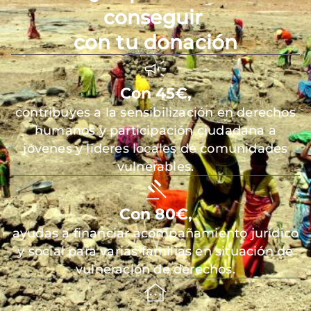
conseguir
con tu donación
Con 45€,
contribuyes a la sensibilización en derechos
humanos y participación ciudadana a
jóvenes y líderes locales de comunidades
vulnerables.
Con 80€,
ayudas a financiar acompañamiento jurídico
y social para varias familias en situación de
vulneración de derechos.