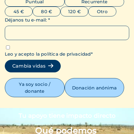
Puntual
Recurrente
45 €
80 €
120 €
Otro
Déjanos tu e-mail
:
*
Leo y acepto la política de privacidad
*
Cambia vidas
Ya soy socio /
Donación anónima
donante
Tu apoyo tiene impacto directo
Imagen
Qué podemos