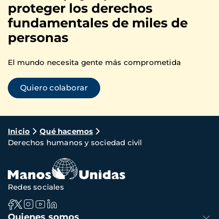
proteger los derechos
fundamentales de miles de
personas
El mundo necesita gente más comprometida
Quiero colaborar
Ruta
Inicio
Qué hacemos
Derechos humanos y sociedad civil
de
navegación
Redes sociales
Navegación
Quienes somos