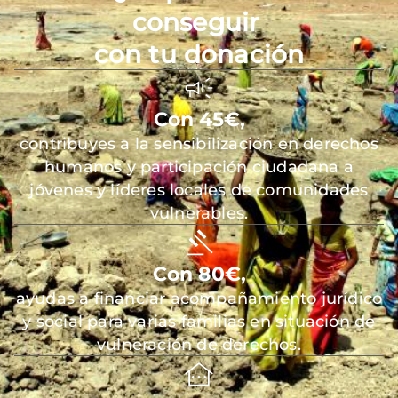
conseguir
con tu donación
Con 45€,
contribuyes a la sensibilización en derechos
humanos y participación ciudadana a
jóvenes y líderes locales de comunidades
vulnerables.
Con 80€,
ayudas a financiar acompañamiento jurídico
y social para varias familias en situación de
vulneración de derechos.