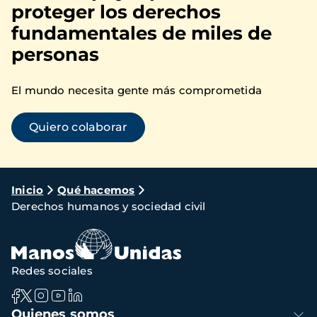
proteger los derechos
fundamentales de miles de
personas
El mundo necesita gente más comprometida
Quiero colaborar
Ruta
Inicio
Qué hacemos
Derechos humanos y sociedad civil
de
navegación
Redes sociales
Navegación
Quienes somos