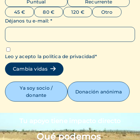
Puntual
Recurrente
45 €
80 €
120 €
Otro
Déjanos tu e-mail
:
*
Leo y acepto la política de privacidad
*
Cambia vidas
Ya soy socio /
Donación anónima
donante
Tu apoyo tiene impacto directo
Imagen
Qué podemos