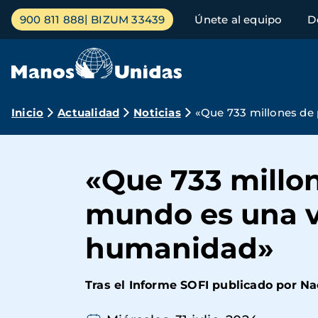
Pasar
Menú
900 811 888
BIZUM 33439
Únete al equipo
D
al
principal
contenido
principal
Ruta
Inicio
Actualidad
Noticias
«Que 733 millones de
de
navegación
«Que 733 millo
mundo es una v
humanidad»
Tras el Informe SOFI publicado por Na