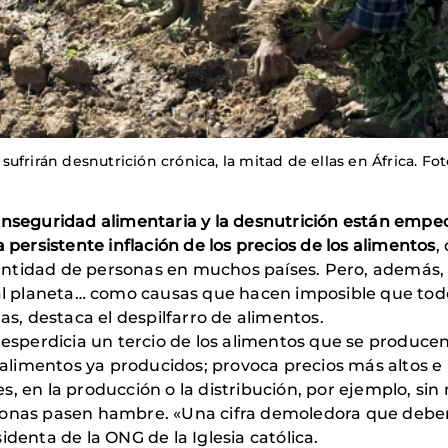
frirán desnutrición crónica, la mitad de ellas en África. Fot
 inseguridad alimentaria y la desnutrición están em
 persistente inflación de los precios de los alimentos
,
tidad de personas en muchos países. Pero, además, Cec
o al planeta… como causas que hacen imposible que to
as, destaca el despilfarro de alimentos.
desperdicia un tercio de los alimentos que se producen
e alimentos ya producidos; provoca precios más altos e
, en la producción o la distribución, por ejemplo, sin 
sonas pasen hambre. «Una cifra demoledora que deberí
identa de la ONG de la Iglesia católica.