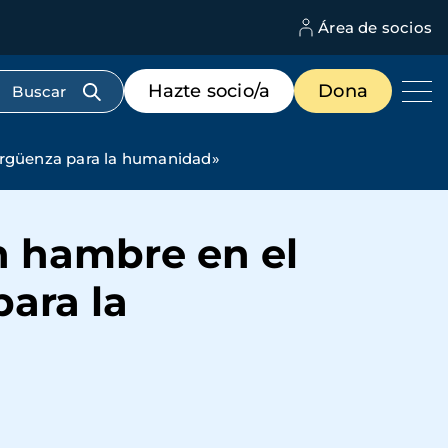
Área de socios
M
d
c
Menú
Hazte socio/a
Dona
d
de
us
destacados
cabecera
ergüenza para la humanidad»
n hambre en el
ara la