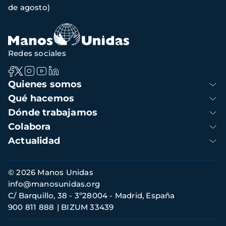
de agosto)
navegación
Redes sociales
Navegación
Quienes somos
principal
Qué hacemos
Dónde trabajamos
Colabora
Actualidad
Información
© 2026 Manos Unidas
de
info@manosunidas.org
contacto
C/ Barquillo, 38 - 3º28004 - Madrid, España
900 811 888
BIZUM 33439