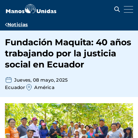
Pasar
al
contenido
principal
Ruta
Noticias
de
Fundación Maquita: 40 años
navegación
trabajando por la justicia
social en Ecuador
Jueves, 08 mayo, 2025
Ecuador
América