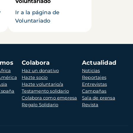
Voluntariado
y
Ir a la página de
Voluntariado
amos
Colabora
Actualidad
frica
Haz un donativo
Noticias
 América
Hazte socio
Reportajes
Asia
Hazte voluntario/a
Entrevistas
 España
Testamento solidario
Campañas
Colabora como empresa
Sala de prensa
Regalo Solidario
Revista