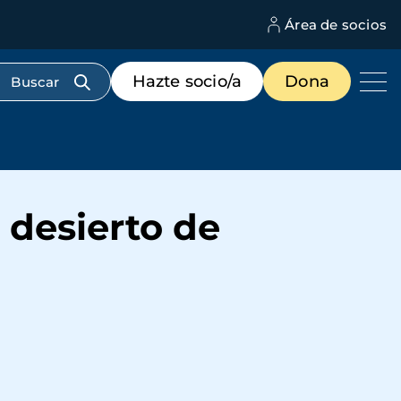
Área de socios
M
d
c
Menú
Hazte socio/a
Dona
d
de
us
destacados
cabecera
 desierto de