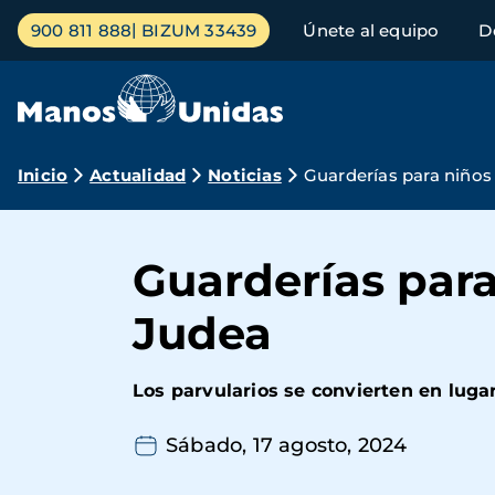
Pasar
Menú
900 811 888
BIZUM 33439
Únete al equipo
D
al
principal
contenido
principal
Ruta
Inicio
Actualidad
Noticias
Guarderías para niños
de
navegación
Guarderías para
Judea
Los parvularios se convierten en lugar
Sábado, 17 agosto, 2024