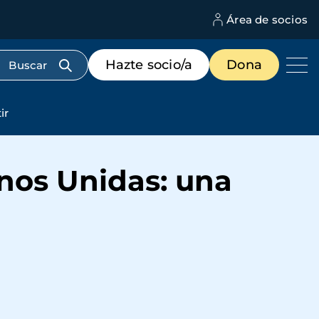
Área de socios
M
d
c
Menú
Hazte socio/a
Dona
d
de
us
destacados
cabecera
ir
nos Unidas: una