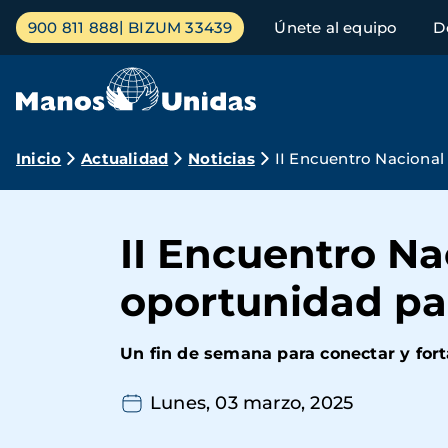
Pasar
Menú
900 811 888
BIZUM 33439
Únete al equipo
D
al
principal
contenido
principal
Ruta
Inicio
Actualidad
Noticias
II Encuentro Nacional
de
navegación
II Encuentro N
oportunidad pa
Un fin de semana para conectar y forta
Lunes, 03 marzo, 2025