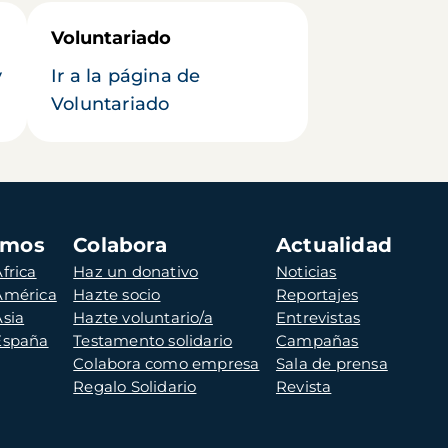
Voluntariado
y
Ir a la página de
Voluntariado
amos
Colabora
Actualidad
frica
Haz un donativo
Noticias
 América
Hazte socio
Reportajes
Asia
Hazte voluntario/a
Entrevistas
 España
Testamento solidario
Campañas
Colabora como empresa
Sala de prensa
Regalo Solidario
Revista