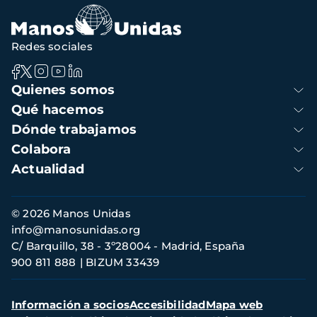
Redes sociales
Navegación
Quienes somos
principal
Qué hacemos
Dónde trabajamos
Colabora
Actualidad
Información
© 2026 Manos Unidas
de
info@manosunidas.org
contacto
C/ Barquillo, 38 - 3º28004 - Madrid, España
900 811 888
BIZUM 33439
Menú
Información a socios
Accesibilidad
Mapa web
secundario