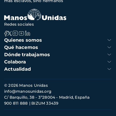
más esclavos, sino hermanos
navegación
Redes sociales
Navegación
Quienes somos
principal
Qué hacemos
Dónde trabajamos
Colabora
Actualidad
Información
© 2026 Manos Unidas
de
info@manosunidas.org
contacto
C/ Barquillo, 38 - 3º28004 - Madrid, España
900 811 888
BIZUM 33439