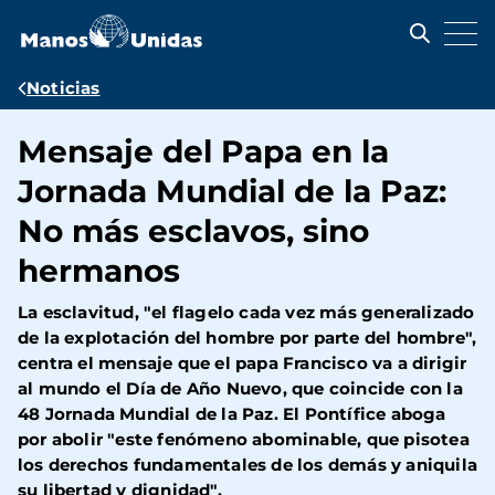
Pasar
al
contenido
principal
Ruta
Noticias
de
Mensaje del Papa en la
navegación
Jornada Mundial de la Paz:
No más esclavos, sino
hermanos
La esclavitud, "el flagelo cada vez más generalizado
de la explotación del hombre por parte del hombre",
centra el mensaje que el papa Francisco va a dirigir
al mundo el Día de Año Nuevo, que coincide con la
48 Jornada Mundial de la Paz. El Pontífice aboga
por abolir "este fenómeno abominable, que pisotea
los derechos fundamentales de los demás y aniquila
su libertad y dignidad".