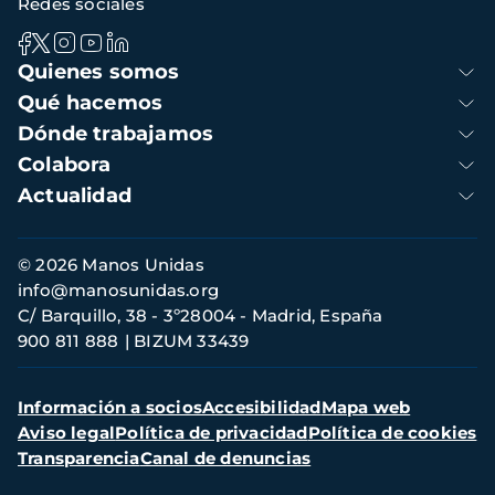
Redes sociales
Navegación
Quienes somos
principal
Qué hacemos
Dónde trabajamos
Colabora
Actualidad
Información
© 2026 Manos Unidas
de
info@manosunidas.org
contacto
C/ Barquillo, 38 - 3º28004 - Madrid, España
900 811 888
BIZUM 33439
Menú
Información a socios
Accesibilidad
Mapa web
secundario
Aviso legal
Política de privacidad
Política de cookies
Transparencia
Canal de denuncias