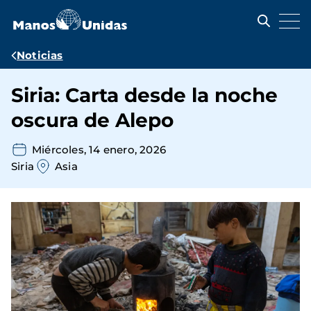
Pasar
al
contenido
principal
Ruta
Noticias
de
Siria: Carta desde la noche
navegación
oscura de Alepo
Miércoles, 14 enero, 2026
Siria
Asia