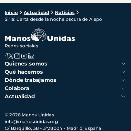
Ruta
Inicio
Actualidad
Noticias
Siria: Carta desde la noche oscura de Alepo
de
navegación
Redes sociales
Navegación
Quienes somos
principal
Qué hacemos
Dónde trabajamos
Colabora
Actualidad
Información
© 2026 Manos Unidas
de
info@manosunidas.org
contacto
C/ Barquillo, 38 - 3º28004 - Madrid, España