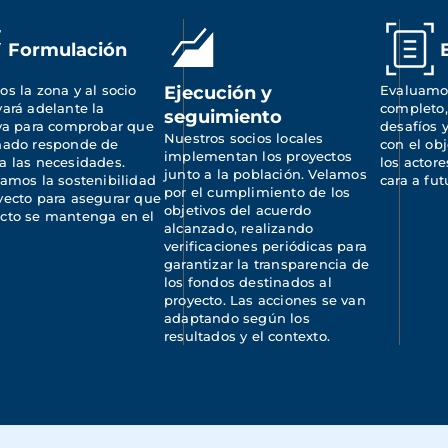
Formulación
os la zona y al socio 
Ejecución y
Evaluamos
vará adelante la 
completo,
seguimiento
iva para comprobar que 
desafíos y
Nuestros socios locales 
ñado responde de 
con el obj
implementan los proyectos 
a las necesidades. 
los actore
junto a la población. Velamos 
camos la sostenibilidad 
cara a fut
por el cumplimiento de los 
yecto para asegurar que 
objetivos del acuerdo 
cto se mantenga en el 
alcanzado, realizando 
.
verificaciones periódicas para 
garantizar la transparencia de 
los fondos destinados al 
proyecto. Las acciones se van 
adaptando según los 
resultados y el contexto.