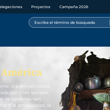
elegaciones
Proyectos
Campaña 2026
Búsqueda por texto completo
Imagen
n América
nte rica en naturaleza
da por crisis sociales,
es de personas ven
nte a la desigualdad, la