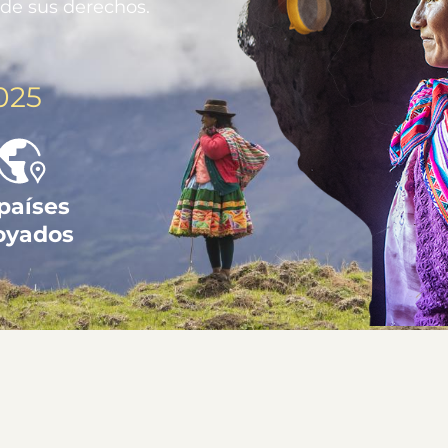
 de sus derechos.
025
 países
oyados