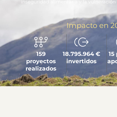
inseguridad alimentaria y la vulneración
Impacto en 2
159
18.795.964 €
15
proyectos
invertidos
ap
realizados