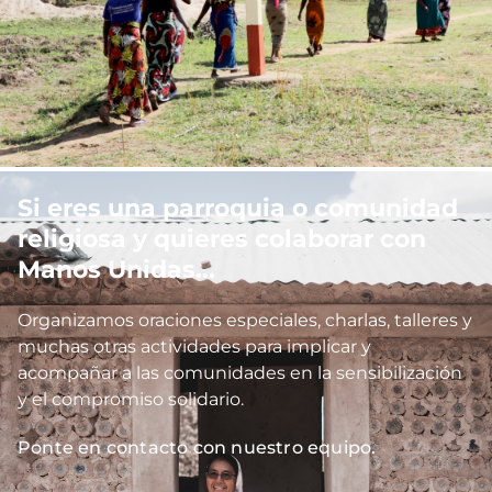
Si eres una parroquia o comunidad 
Imagen
religiosa y quieres colaborar con 
Manos Unidas...
Organizamos oraciones especiales, charlas, talleres y 
muchas otras actividades para implicar y 
acompañar a las comunidades en la sensibilización 
y el compromiso solidario.
Ponte en contacto con nuestro equipo.