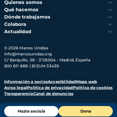
Navegación
Quienes somos
principal
Qué hacemos
Dónde trabajamos
Colabora
Actualidad
Información
© 2026 Manos Unidas
de
info@manosunidas.org
contacto
C/ Barquillo, 38 - 3º28004 - Madrid, España
900 811 888
BIZUM 33439
Menú
Información a socios
Accesibilidad
Mapa web
secundario
Aviso legal
Política de privacidad
Política de cookies
Transparencia
Canal de denuncias
Menú
Hazte socio/a
Dona
de