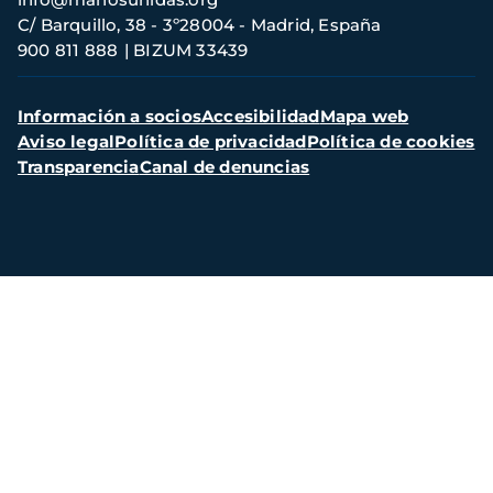
contacto
C/ Barquillo, 38 - 3º28004 - Madrid, España
900 811 888
BIZUM 33439
Menú
Información a socios
Accesibilidad
Mapa web
secundario
Aviso legal
Política de privacidad
Política de cookies
Transparencia
Canal de denuncias