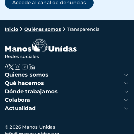
(se abre en una ve
Accede al canal de denuncias
Ruta
Inicio
Quiénes somos
Transparencia
de
navegación
Redes sociales
Navegación
Quienes somos
principal
Qué hacemos
Dónde trabajamos
Colabora
Actualidad
Información
© 2026 Manos Unidas
de
info@manosunidas.org