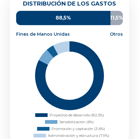
Distribución de los gastos
DISTRIBUCIÓN DE LOS GASTOS
Proyectos de desarrollo
82,5%
Sensibilización
6%
88,5%
11,5%
Promoción y captación
3,6%
Administración y estructura
7,9%
Fines de Manos Unidas
Otros