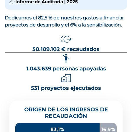
Informe de Auditoría | 2025
Dedicamos el 82,5 % de nuestros gastos a financiar
proyectos de desarrollo y el 6% a la sensibilización.
50.109.102 € recaudados
1.043.639 personas apoyadas
531 proyectos ejecutados
Origen de los ingresos de recaudación
ORIGEN DE LOS INGRESOS DE
Socios y donantes
39,5%
RECAUDACIÓN
Administración local y autonómica
13,9%
Herencias y legados
20,9%
83,1%
16,9%