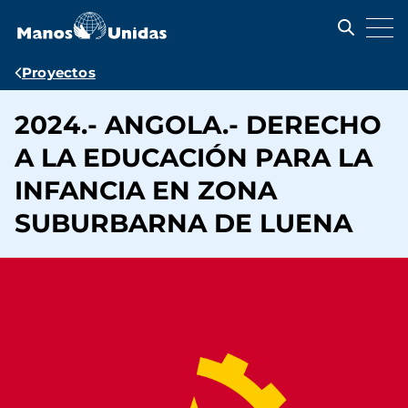
Pasar
al
contenido
principal
Ruta
Proyectos
de
2024.- ANGOLA.- DERECHO
navegación
A LA EDUCACIÓN PARA LA
INFANCIA EN ZONA
SUBURBARNA DE LUENA