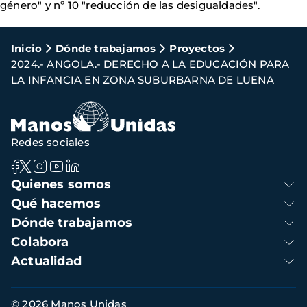
género" y nº 10 "reducción de las desigualdades".
Ruta
Inicio
Dónde trabajamos
Proyectos
2024.- ANGOLA.- DERECHO A LA EDUCACIÓN PARA
de
LA INFANCIA EN ZONA SUBURBARNA DE LUENA
navegación
Redes sociales
Navegación
Quienes somos
principal
Qué hacemos
Dónde trabajamos
Colabora
Actualidad
Información
© 2026 Manos Unidas