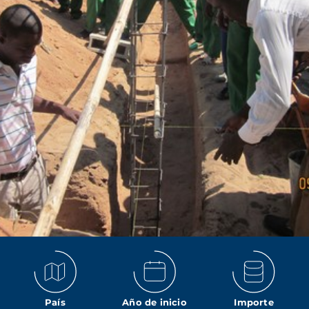
País
Año de inicio
Importe