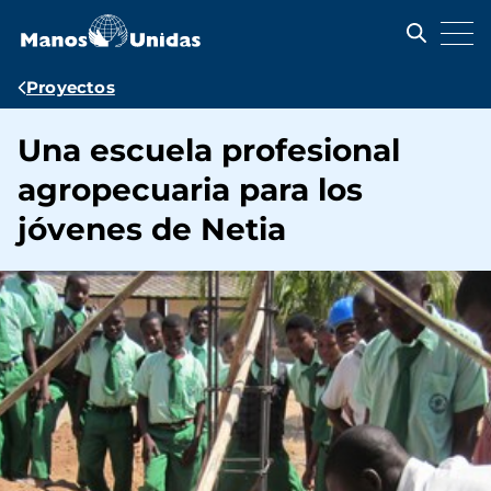
Pasar
al
contenido
principal
Ruta
Proyectos
de
Una escuela profesional
navegación
agropecuaria para los
jóvenes de Netia