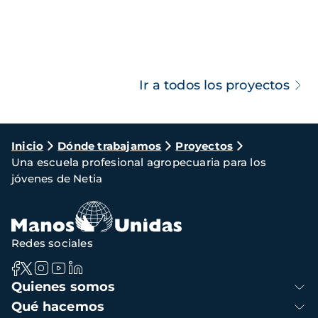
Ir a todos los proyectos
Ruta
Inicio
Dónde trabajamos
Proyectos
Una escuela profesional agropecuaria para los
de
jóvenes de Netia
navegación
Redes sociales
Navegación
Quienes somos
principal
Qué hacemos