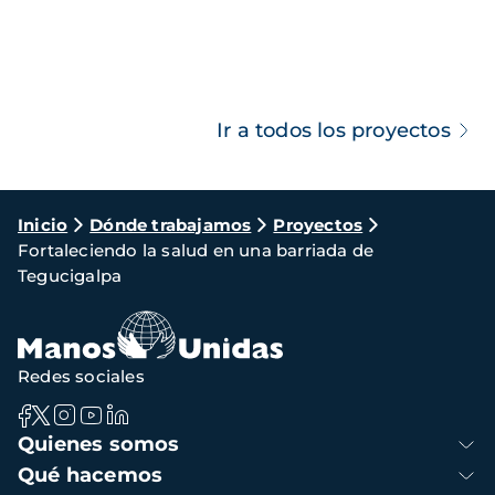
Ir a todos los proyectos
Ruta
Inicio
Dónde trabajamos
Proyectos
Fortaleciendo la salud en una barriada de
de
Tegucigalpa
navegación
Redes sociales
Navegación
Quienes somos
principal
Qué hacemos