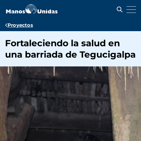
Pasar
al
contenido
principal
Ruta
Proyectos
de
Fortaleciendo la salud en
navegación
una barriada de Tegucigalpa