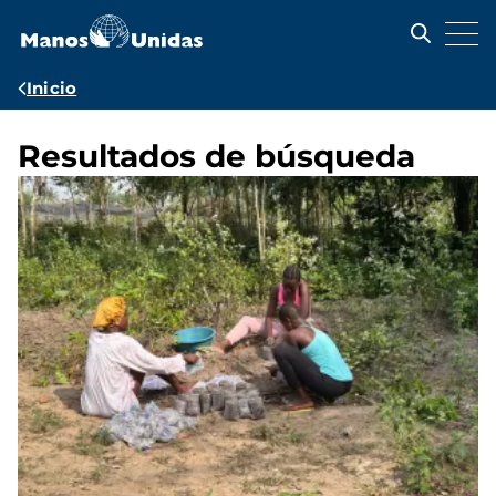
Pasar
al
contenido
principal
Ruta
Inicio
de
navegación
Resultados de búsqueda