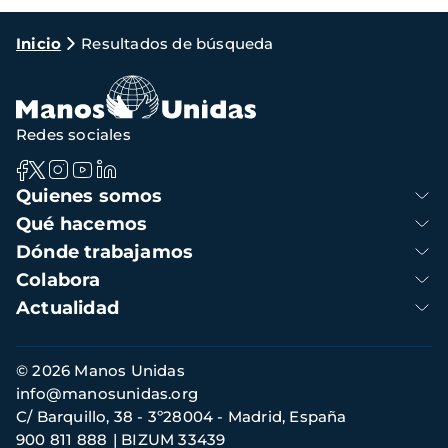
Ruta
Inicio
Resultados de búsqueda
de
navegación
Redes sociales
Navegación
Quienes somos
principal
Qué hacemos
Dónde trabajamos
Colabora
Actualidad
Información
© 2026 Manos Unidas
de
info@manosunidas.org
contacto
C/ Barquillo, 38 - 3º28004 - Madrid, España
900 811 888
BIZUM 33439