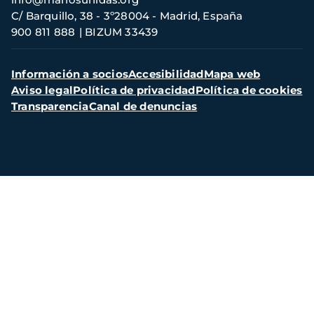
contacto
C/ Barquillo, 38 - 3º28004 - Madrid, España
900 811 888
BIZUM 33439
Menú
Información a socios
Accesibilidad
Mapa web
secundario
Aviso legal
Política de privacidad
Política de cookies
Transparencia
Canal de denuncias