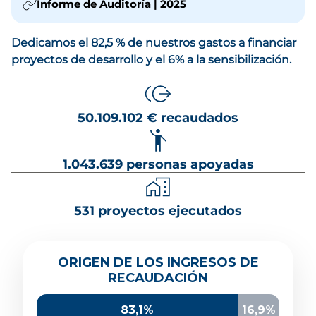
Informe de Auditoría | 2025
Dedicamos el 82,5 % de nuestros gastos a financiar
proyectos de desarrollo y el 6% a la sensibilización.
50.109.102 € recaudados
1.043.639 personas apoyadas
531 proyectos ejecutados
Origen de los ingresos de recaudación
ORIGEN DE LOS INGRESOS DE
Socios y donantes
39,5%
RECAUDACIÓN
Administración local y autonómica
13,9%
Herencias y legados
20,9%
83,1%
16,9%