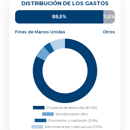
Distribución de los gastos
DISTRIBUCIÓN DE LOS GASTOS
Proyectos de desarrollo
82,5%
Sensibilización
6%
88,5%
11,5%
Promoción y captación
3,6%
Administración y estructura
7,9%
Fines de Manos Unidas
Otros