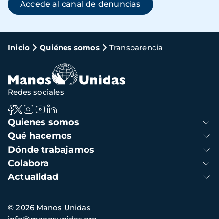
(se abre en una ve
Accede al canal de denuncias
Ruta
Inicio
Quiénes somos
Transparencia
de
navegación
Redes sociales
Navegación
Quienes somos
principal
Qué hacemos
Dónde trabajamos
Colabora
Actualidad
Información
© 2026 Manos Unidas
de
info@manosunidas.org