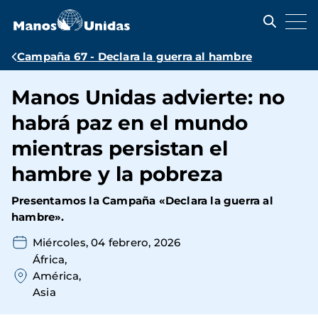
Pasar
al
contenido
principal
Ruta
Campaña 67 - Declara la guerra al hambre
de
Manos Unidas advierte: no
navegación
habrá paz en el mundo
mientras persistan el
hambre y la pobreza
Presentamos la Campaña «Declara la guerra al
hambre».
Miércoles, 04 febrero, 2026
África
América
Asia