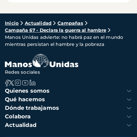
Ruta
Inicio
Actualidad
Campañas
Campaña 67 - Declara la guerra al hambre
de
Manos Unidas advierte: no habrá paz en el mundo
navegación
mientras persistan el hambre y la pobreza
Redes sociales
Navegación
Quienes somos
principal
Qué hacemos
Dónde trabajamos
Colabora
Actualidad