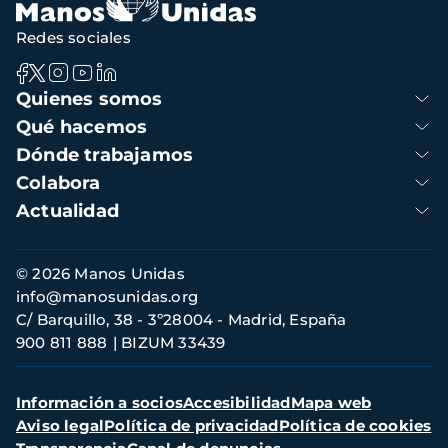
Redes sociales
Navegación
Quienes somos
principal
Qué hacemos
Dónde trabajamos
Colabora
Actualidad
Información
© 2026 Manos Unidas
de
info@manosunidas.org
contacto
C/ Barquillo, 38 - 3º28004 - Madrid, España
900 811 888
BIZUM 33439
Menú
Información a socios
Accesibilidad
Mapa web
secundario
Aviso legal
Política de privacidad
Política de cookies